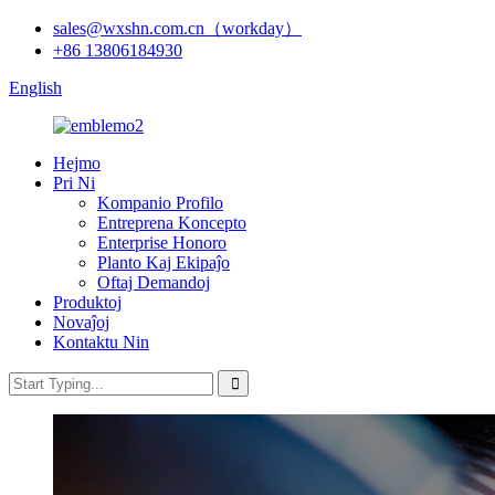
sales@wxshn.com.cn（workday）
+86 13806184930
English
Hejmo
Pri Ni
Kompanio Profilo
Entreprena Koncepto
Enterprise Honoro
Planto Kaj Ekipaĵo
Oftaj Demandoj
Produktoj
Novaĵoj
Kontaktu Nin