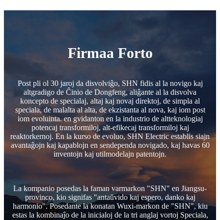
Firmaa Forto
Post pli ol 30 jaroj da disvolviĝo, SHN fidis al la novigo kaj
altgradigo de Ĉinio de Dongfeng, aliĝante al la disvolva
koncepto de specialaj, altaj kaj novaj direktoj, de simpla al
speciala, de malalta al alta, de ekzistanta al nova, kaj iom post
iom evoluinta. en gvidanton en la industrio de altteknologiaj
potencaj transformiloj, alt-efikecaj transformiloj kaj
reaktorkernoj. En la kurso de evoluo, SHN Electric establis siajn
avantaĝojn kaj kapablojn en sendependa novigado, kaj havas 60
inventojn kaj utilmodelajn patentojn.
La kompanio posedas la faman varmarkon "SHN" en Jiangsu-
provinco, kio signifas "antaŭvido kaj espero, danko kaj
harmonio". Posedante la konatan Wuxi-markon de "SHN", kiu
estas la kombinaĵo de la inicialoj de la tri anglaj vortoj Speciala,