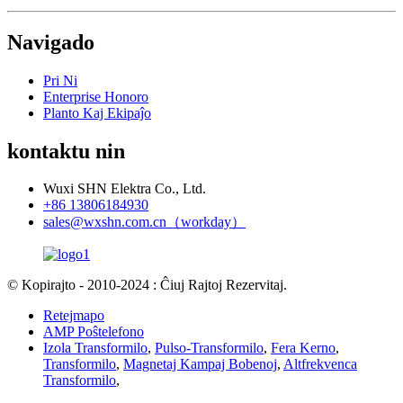
Navigado
Pri Ni
Enterprise Honoro
Planto Kaj Ekipaĵo
kontaktu nin
Wuxi SHN Elektra Co., Ltd.
+86 13806184930
sales@wxshn.com.cn（workday）
© Kopirajto - 2010-2024 : Ĉiuj Rajtoj Rezervitaj.
Retejmapo
AMP Poŝtelefono
Izola Transformilo
,
Pulso-Transformilo
,
Fera Kerno
,
Transformilo
,
Magnetaj Kampaj Bobenoj
,
Altfrekvenca
Transformilo
,