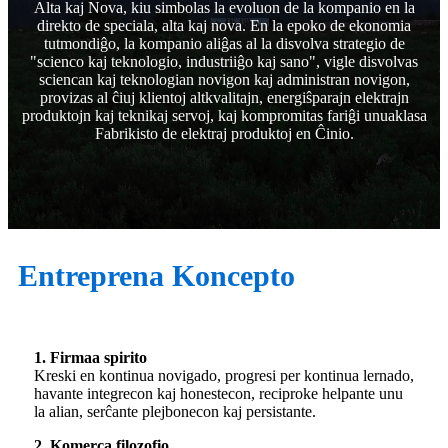
Alta kaj Nova, kiu simbolas la evoluon de la kompanio en la
direkto de speciala, alta kaj nova. En la epoko de ekonomia
tutmondiĝo, la kompanio aliĝas al la disvolva strategio de
"scienco kaj teknologio, industriiĝo kaj sano", vigle disvolvas
sciencan kaj teknologian novigon kaj administran novigon,
provizas al ĉiuj klientoj altkvalitajn, energiŝparajn elektrajn
produktojn kaj teknikaj servoj, kaj kompromitas fariĝi unuaklasa
Fabrikisto de elektraj produktoj en Ĉinio.
Entreprena Koncepto
1. Firmaa spirito
Kreski en kontinua novigado, progresi per kontinua lernado,
havante integrecon kaj honestecon, reciproke helpante unu
la alian, serĉante plejbonecon kaj persistante.
2. Komerca filozofio