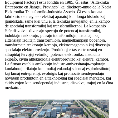
Equipment Factory) estis fondita en 1985. Ĝi estas "Altteknika
Entrepreno en Jiangsu Provinco" kaj direktoro-unuo de la Nacia
Elektronika Transformilo-Industria Asocio. Ĝi estas konata
fabrikisto de magneto-elektraj aparatoj kun longa historio kaj
grandskala, same kiel unu el la teknikaj novigantoj en la kampo
de specialaj transformiloj kaj transformilkernoj. La kompanio
ĉefe disvolvas diversajn specojn de potencaj transformiloj,
induktajn reaktorojn, pulsajn transformilojn, malaltajn kaj
alttensiajn izolitajn transformilojn, magnetkampajn bobenojn,
transformajn reaktorajn kernojn, elektromagnetojn kaj diversajn
specialajn elektroprovizojn. Produktoj estas vaste uzataj en
altrapidaj fervojaj veturiloj, potenca elektroniko, medicina
ekipaĵo, civila altteknologia elektroprovizo kaj elektraj kampoj.
La firmao establis amikecajn industri-universitatajn-esplorajn
kunlaborajn rilatojn kun multaj enlandaj sciencaj esplorinstitutoj
kaj famaj entreprenoj, evoluigis kaj promociis sendependajn
novigajn produktojn en altteknologiaj kaj specialaj merkatoj, kaj
ekiris vojon kun sendependaj industriaj disvolvaj trajtoj en la ĉina
merkato. .